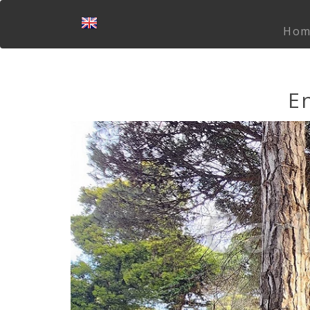
Hom
En