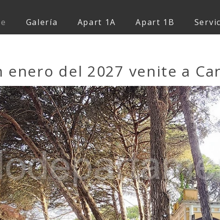
e
Galería
Apart 1A
Apart 1B
Servi
 enero del 2027 venite a Car