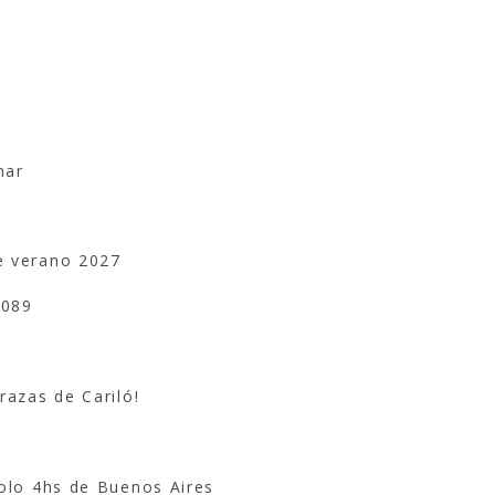
mar
e verano 2027
5089
razas de Cariló!
solo 4hs de Buenos Aires