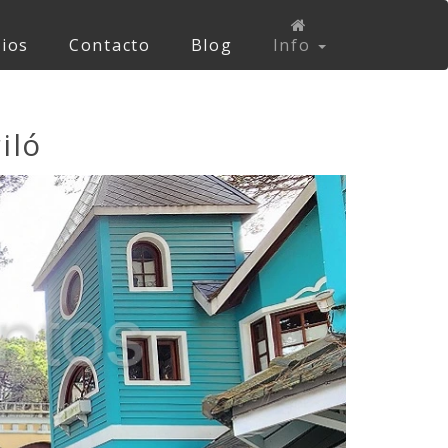
cios
Contacto
Blog
Info
iló